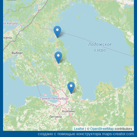
Leaflet
| ©
OpenStreetMap
contributors
создано с помощью конструктора maps-creator.com