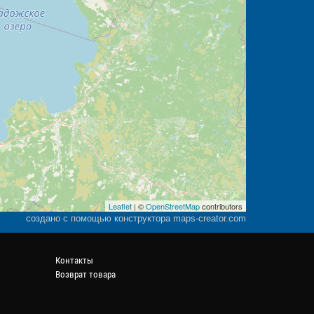
Leaflet
| ©
OpenStreetMap
contributors
создано с помощью конструктора maps-creator.com
Контакты
Возврат товара