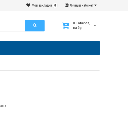
Мои закладки
0
Личный кабинет
0
Tоваров,
на
0р.
риях