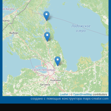
Leaflet
| ©
OpenStreetMap
contributors
создано с помощью конструктора maps-creator.com