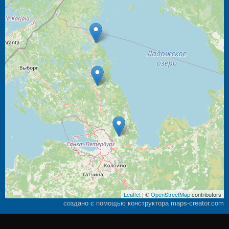
Leaflet
| ©
OpenStreetMap
contributors
создано с помощью конструктора maps-creator.com