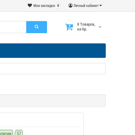
Мои закладки
0
Личный кабинет
0
Tоваров,
на
0р.
наличии
57