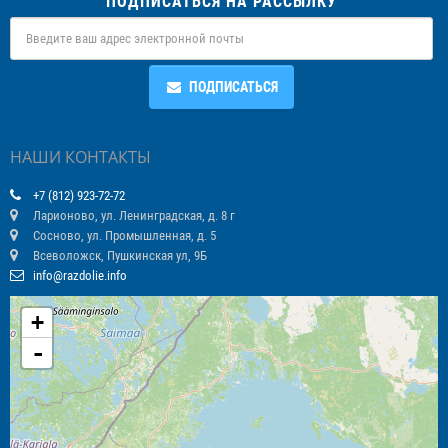
ПОДПИСАТЬСЯ НА РАССЫЛКУ
ПОДПИСАТЬСЯ
НАШИ КОНТАКТЫ
+7 (812) 923-72-72
Ларионово, ул. Ленинградская, д. 8 г
Сосново, ул. Промышленная, д. 5
Всеволожск, Пушкинская ул, 9Б
info@razdolie.info
+
-