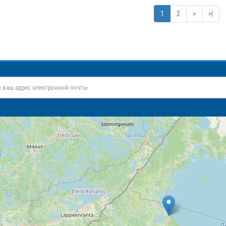
1
2
>
>|