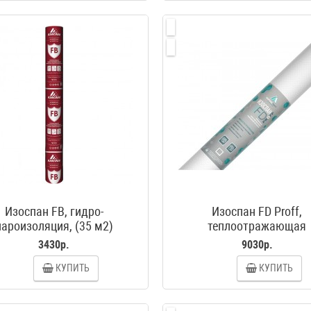
Изоспан FB, гидро-
Изоспан FD Proff,
пароизоляция, (35 м2)
теплоотражающая
пароизоляция (70 м2
3430р.
9030р.
КУПИТЬ
КУПИТЬ