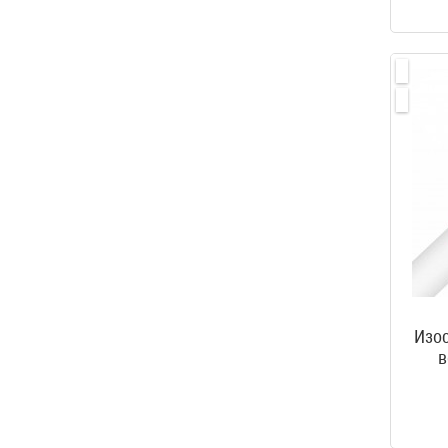
Изос
в