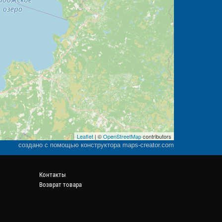
Leaflet
| ©
OpenStreetMap
contributors
создано с помощью конструктора maps-creator.com
Контакты
Возврат товара