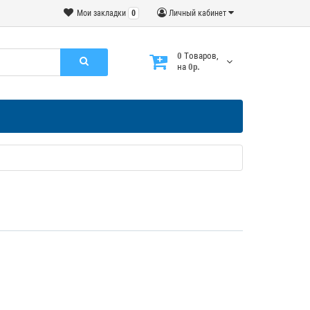
Мои закладки
0
Личный кабинет
0
Tоваров,
на
0р.