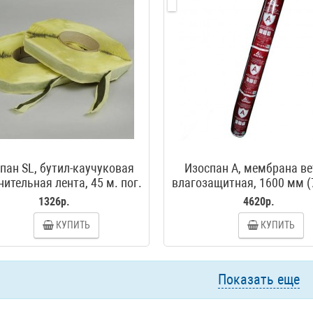
пан SL, бутил-каучуковая
Изоспан А, мембрана ве
ительная лента, 45 м. пог.
влагозащитная, 1600 мм (
1326р.
4620р.
КУПИТЬ
КУПИТЬ
Показать еще