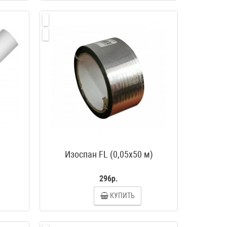
Изоспан FL (0,05х50 м)
)
296р.
КУПИТЬ