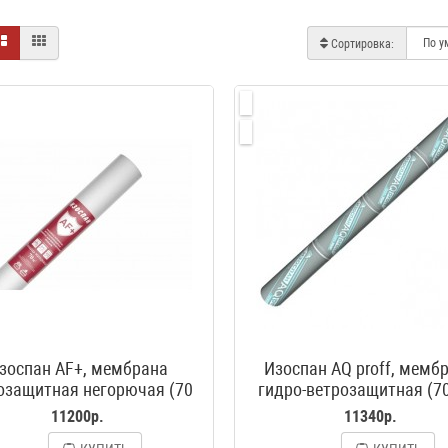
Сортировка:
зоспан AF+, мембрана
Изоспан AQ proff, мемб
озащитная негорючая (70
гидро-ветрозащитная (7
м2)
11200р.
11340р.