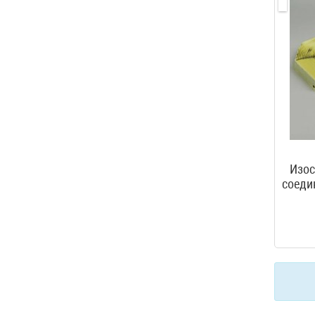
Изос
соедин