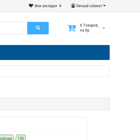
Мои закладки
0
Личный кабинет
0
Tоваров,
на
0р.
наличии
146