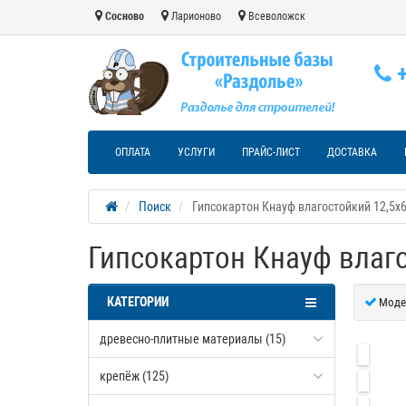
Сосново
Ларионово
Всеволожск
+
ОПЛАТА
УСЛУГИ
ПРАЙС-ЛИСТ
ДОСТАВКА
Поиск
Гипсокартон Кнауф влагостойкий 12,5х
Гипсокартон Кнауф влаг
КАТЕГОРИИ
Моде
древесно-плитные материалы (15)
крепёж (125)