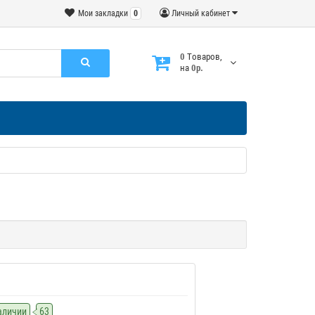
Мои закладки
0
Личный кабинет
0
Tоваров,
на
0р.
наличии
63