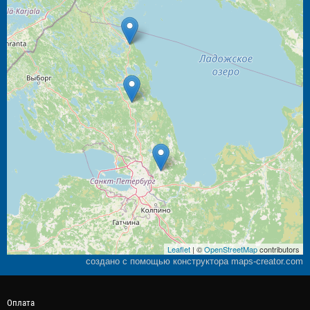
Leaflet
| ©
OpenStreetMap
contributors
создано с помощью конструктора maps-creator.com
Оплата