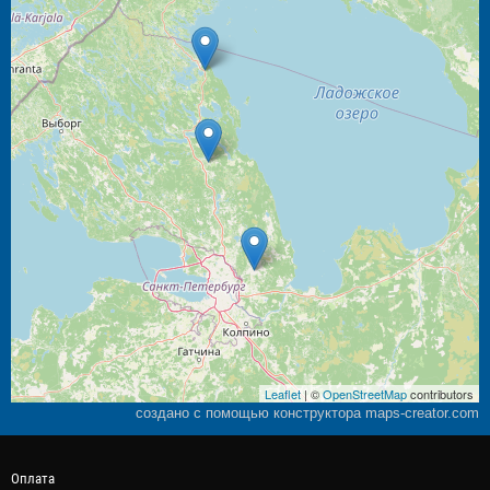
Leaflet
| ©
OpenStreetMap
contributors
создано с помощью конструктора maps-creator.com
Оплата