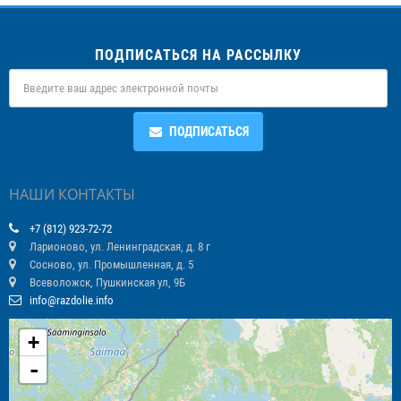
ПОДПИСАТЬСЯ НА РАССЫЛКУ
ПОДПИСАТЬСЯ
НАШИ КОНТАКТЫ
+7 (812) 923-72-72
Ларионово, ул. Ленинградская, д. 8 г
Сосново, ул. Промышленная, д. 5
Всеволожск, Пушкинская ул, 9Б
info@razdolie.info
+
-