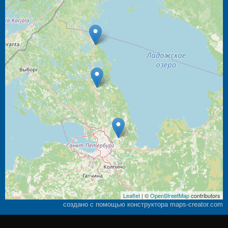
Leaflet
| ©
OpenStreetMap
contributors
создано с помощью конструктора maps-creator.com