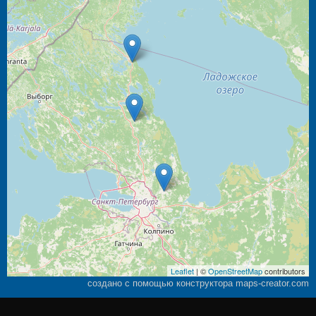
Leaflet
| ©
OpenStreetMap
contributors
создано с помощью конструктора maps-creator.com