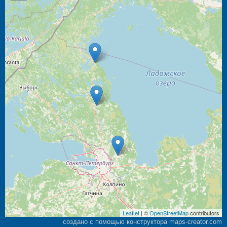
Leaflet
| ©
OpenStreetMap
contributors
создано с помощью конструктора maps-creator.com