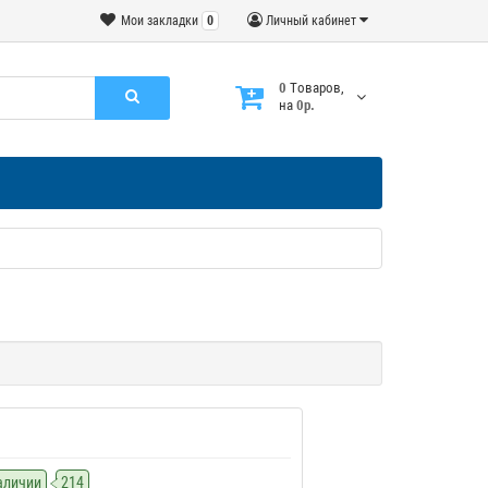
Мои закладки
0
Личный кабинет
0
Tоваров,
на
0р.
наличии
214