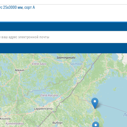
с 25х3000 мм
,
сорт А