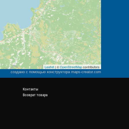
Leaflet
| ©
OpenStreetMap
contributors
создано с помощью конструктора maps-creator.com
Контакты
Возврат товара