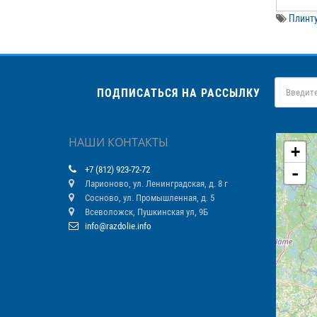
Плинту
ПОДПИСАТЬСЯ НА РАССЫЛКУ
НАШИ КОНТАКТЫ
+
-
+7 (812) 923-72-72
Ларионово, ул. Ленинградская, д. 8 г
Сосново, ул. Промышленная, д. 5
Всеволожск, Пушкинская ул, 9Б
info@razdolie.info