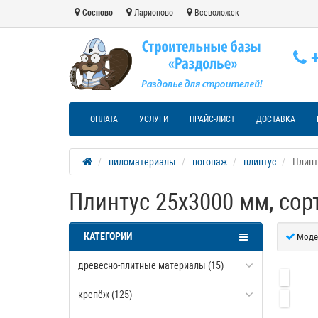
Сосново
Ларионово
Всеволожск
+
ОПЛАТА
УСЛУГИ
ПРАЙС-ЛИСТ
ДОСТАВКА
пиломатериалы
погонаж
плинтус
Плинт
Плинтус 25х3000 мм, сор
КАТЕГОРИИ
Моде
древесно-плитные материалы (15)
крепёж (125)