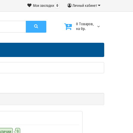
Мои закладки
0
Личный кабинет
0
Tоваров,
на
0р.
наличии
9