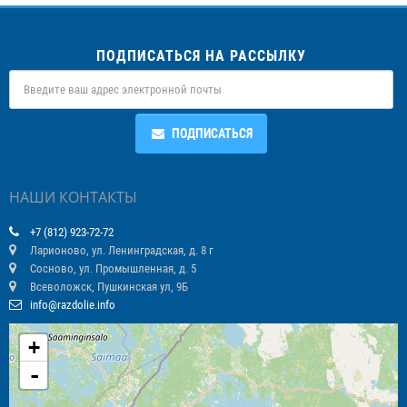
ПОДПИСАТЬСЯ НА РАССЫЛКУ
ПОДПИСАТЬСЯ
НАШИ КОНТАКТЫ
+7 (812) 923-72-72
Ларионово, ул. Ленинградская, д. 8 г
Сосново, ул. Промышленная, д. 5
Всеволожск, Пушкинская ул, 9Б
info@razdolie.info
+
-