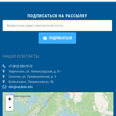
ПОДПИСАТЬСЯ НА РАССЫЛКУ
ПОДПИСАТЬСЯ
НАШИ КОНТАКТЫ
+7 (812) 923-72-72
Ларионово, ул. Ленинградская, д. 8 г
Сосново, ул. Промышленная, д. 5
Всеволожск, Пушкинская ул, 9Б
info@razdolie.info
+
-