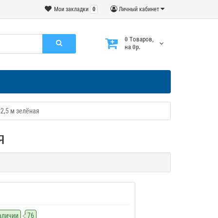
Мои закладки
0
Личный кабинет
0
Tоваров,
на
0р.
х2,5 м зелёная
я
наличии
76