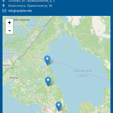
Сосново, ул. Промышленная, д. 5
Всеволожск, Пушкинская ул, 9Б
info@razdolie.info
+
-