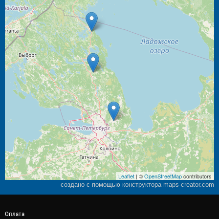
Leaflet
| ©
OpenStreetMap
contributors
создано с помощью конструктора maps-creator.com
Оплата