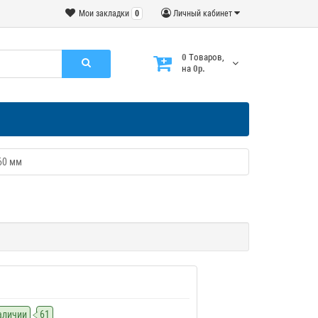
Мои закладки
0
Личный кабинет
0
Tоваров,
на
0р.
60 мм
наличии
61