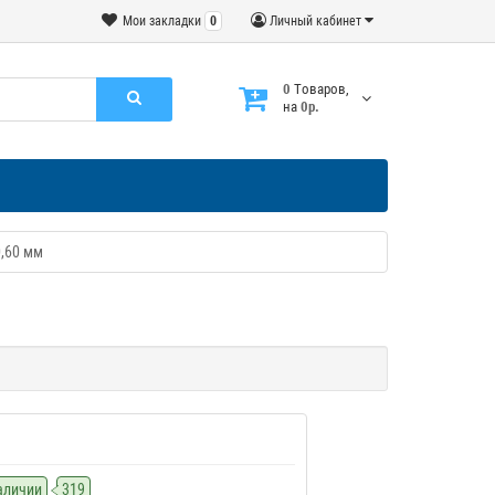
Мои закладки
0
Личный кабинет
0
Tоваров,
на
0р.
,60 мм
наличии
319