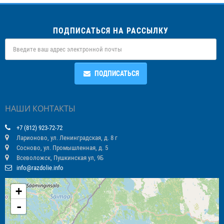
ПОДПИСАТЬСЯ НА РАССЫЛКУ
ПОДПИСАТЬСЯ
НАШИ КОНТАКТЫ
+7 (812) 923-72-72
Ларионово, ул. Ленинградская, д. 8 г
Сосново, ул. Промышленная, д. 5
Всеволожск, Пушкинская ул, 9Б
info@razdolie.info
+
-