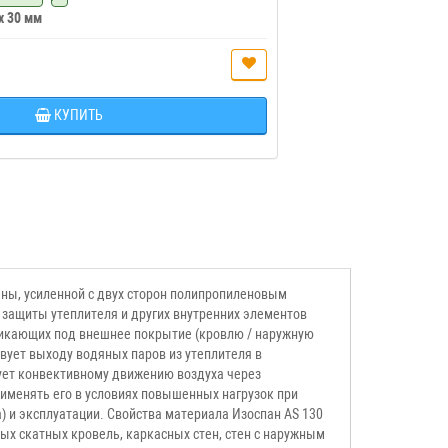
 x 30 мм
КУПИТЬ
ны, усиленной с двух сторон полипропиленовым
защиты утеплителя и других внутренних элементов
никающих под внешнее покрытие (кровлю / наружную
вует выходу водяных паров из утеплителя в
ует конвективному движению воздуха через
именять его в условиях повышенных нагрузок при
 и эксплуатации. Свойства материала Изоспан AS 130
ых скатных кровель, каркасных стен, стен с наружным