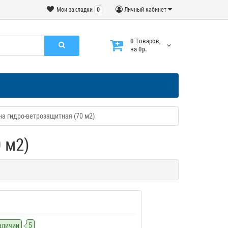
Мои закладки
0
Личный кабинет
0
Tоваров,
на
0р.
на гидро-ветрозащитная (70 м2)
 м2)
наличии
5