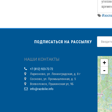
утепле
времен
Изоспа
ПОДПИСАТЬСЯ НА РАССЫЛКУ
НАШИ КОНТАКТЫ
+
-
+7 (812) 923-72-72
Ларионово, ул. Ленинградская, д. 8 г
Сосново, ул. Промышленная, д. 5
Всеволожск, Пушкинская ул, 9Б
info@razdolie.info