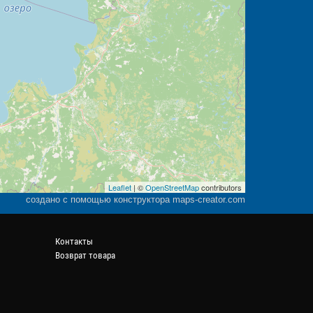
Leaflet
| ©
OpenStreetMap
contributors
создано с помощью конструктора maps-creator.com
Контакты
Возврат товара