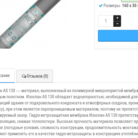
Размеры:
160 x 30
сание
Отзывов (0)
н AS 130 — материал, выполненный из полимерной микропористой мембра
ым полотном. Изоспан AS 130 обладает водоупорностью, необходимой для 
укций здания от подкровельного конденсата и атмосферных осадков, про
у), при этом является паропроницаемым материалом, поэтому не препятст
ируемый зазор. Гидро-ветрозащитная мембрана Изоспан AS 130 препятств
золяцию, снижая теплопотери. Высокая прочность материала позволяет пр
е (погодные условия, сложность конструкции, продолжительность монтажа)
яют применять его в качестве гидро-ветрозащиты в конструкциях утеплённ